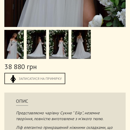
38 880 грн
ЗАПИСАТИСЯ НА ПРИМІРКУ
ОПИС
Представляємо чарівну Сукню " Ейр", неземне
творіння, повністю виготовлене з м'якого тюлю.
Ліф елегантно прикрашений ніжними складками, що