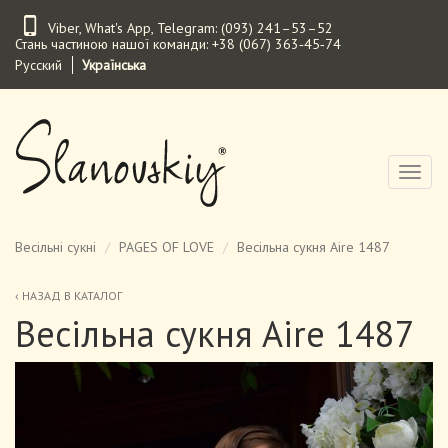
Перейти
Viber
,
What's App
,
Telegram
:
(093) 241–53–52
до
Стань частиною нашої команди:
+38 (067) 363‑45‑74
основного
Русский
Українська
вмісту
Toggl
naviga
Весільні сукні
PAGES OF LOVE
Весільна сукня Aire 1487
‹ НАЗАД В КАТАЛОГ
Весільна сукня Aire 1487