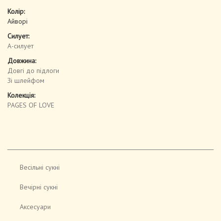
Колір:
Айворі
Силует:
А-силует
Довжина:
Довгі до підлоги
Зі шлейфом
Колекція:
PAGES OF LOVE
Весільні сукні
Вечірні сукні
Аксесуари