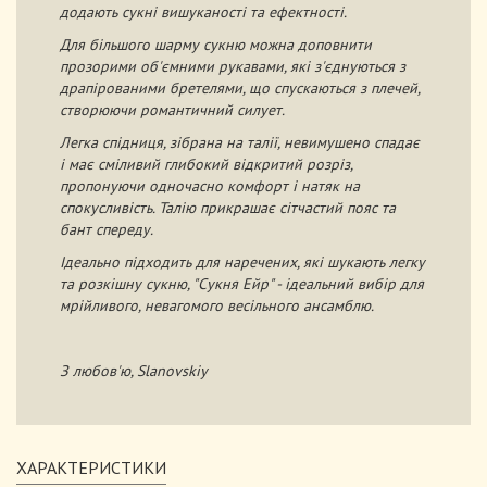
додають сукні вишуканості та ефектності.
Для більшого шарму сукню можна доповнити
прозорими об'ємними рукавами, які з'єднуються з
драпірованими бретелями, що спускаються з плечей,
створюючи романтичний силует.
Легка спідниця, зібрана на талії, невимушено спадає
і має сміливий глибокий відкритий розріз,
пропонуючи одночасно комфорт і натяк на
спокусливість. Талію прикрашає сітчастий пояс та
бант спереду.
Ідеально підходить для наречених, які шукають легку
та розкішну сукню, "Сукня Ейр" - ідеальний вибір для
мрійливого, невагомого весільного ансамблю.
З любов'ю, Slanovskiy
ХАРАКТЕРИСТИКИ