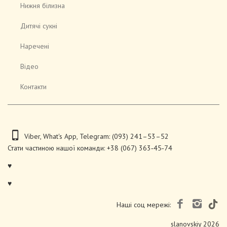
Нижня білизна
Дитячі сукні
Наречені
Відео
Контакти
Viber
,
What's App
,
Telegram
:
(093) 241–53–52
Стати частиною нашої команди:
+38 (067) 363‑45‑74
♥
♥
Наші соц мережі:
slanovskiy 2026