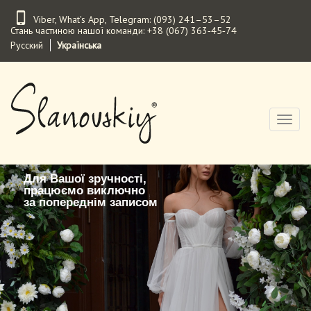
Перейти
Viber
,
What's App
,
Telegram
:
(093) 241–53–52
до
Стань частиною нашої команди:
+38 (067) 363‑45‑74
основного
Русский
Українська
вмісту
Toggl
naviga
Для Вашої зручності,
працюємо виключно
за попереднім записом