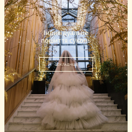
Індивідуальне
пошиття суконь
ДОКЛАДНІШЕ