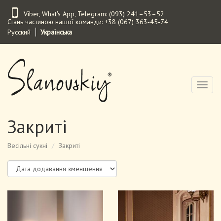
Перейти
Viber
,
What's App
,
Telegram
:
(093) 241–53–52
до
Стань частиною нашої команди:
+38 (067) 363‑45‑74
основного
Русский
Українська
вмісту
Toggl
naviga
Закриті
Весільні сукні
Закриті