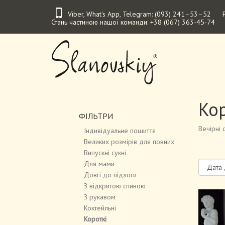
Перейти
Viber
,
What's App
,
Telegram
:
(093) 241–53–52
до
Стань частиною нашої команди:
+38 (067) 363‑45‑74
основного
вмісту
Кор
ФІЛЬТРИ
Вечірні с
Індивідуальне пошиття
Великих розмірів для повних
Випускні сукні
Для мами
Довгі до підлоги
З відкритою спиною
З рукавом
Коктейльні
Короткі