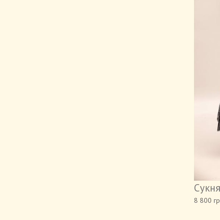
Сукня
8 800 гр