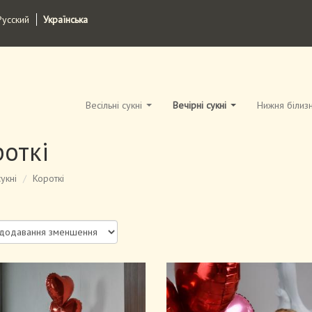
Русский
Українська
Весільні сукні
Вечірні сукні
Нижня білиз
откі
укні
Короткі